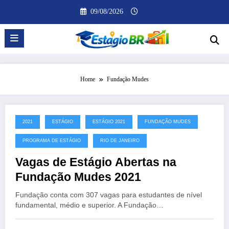
Pular
09/08/2026
para
o
conteúdo
Home
Fundação Mudes
2021
ESTÁGIO
ESTÁGIO 2021
FUNDAÇÃO MUDES
PROGRAMA DE ESTÁGIO
RIO DE JANEIRO
Vagas de Estágio Abertas na
Fundação Mudes 2021
Fundação conta com 307 vagas para estudantes de nível
fundamental, médio e superior. A Fundação…