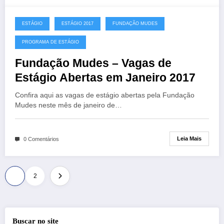
ESTÁGIO
ESTÁGIO 2017
FUNDAÇÃO MUDES
PROGRAMA DE ESTÁGIO
Fundação Mudes – Vagas de
Estágio Abertas em Janeiro 2017
Confira aqui as vagas de estágio abertas pela Fundação
Mudes neste mês de janeiro de…
Leia Mais
0 Comentários
Paginação
1
2
de
posts
Buscar no site